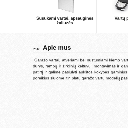
Susukami vartai, apsauginės
Vartų p
žaliuzės
Apie mus
Garažo vartai, atveriami bei nustumiami kiemo varta
durys, rampų ir žirklinių keltuvų montavimas ir g
patirtį ir galime pasiūlyti aukštos kokybės gaminius
poreikius siūlome itin platų garažo vartų modelių pas