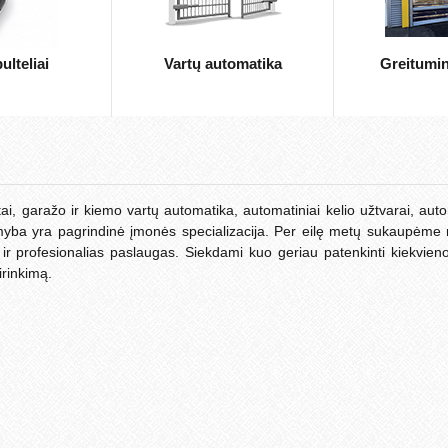
ulteliai
Vartų automatika
Greitumini
i, garažo ir kiemo vartų automatika, automatiniai kelio užtvarai, aut
amyba yra pagrindinė įmonės specializacija. Per eilę metų sukaupėm
 ir profesionalias paslaugas. Siekdami kuo geriau patenkinti kiekvieno
irinkimą.